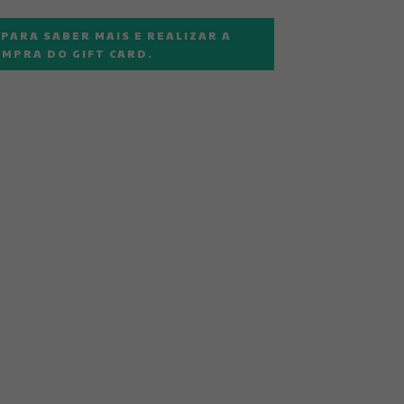
ara todos com bebês pequenos e também
s que já andam!
 PARA SABER MAIS E REALIZAR A
MPRA DO GIFT CARD.