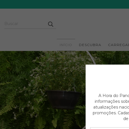
INÍCIO
DESCUBRA
CARREGA
A Hora do Pano
informações sobr
atualizações naci
promoções. Cadas
de 