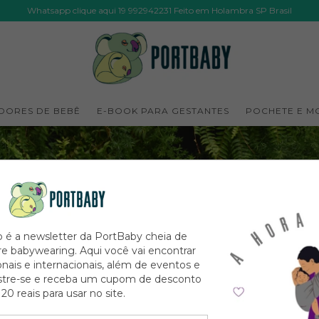
Whatsapp clique aqui 19 992942231 Feito em Holambra SP Brasil
DORES DE BEBÊ
E-BOOK PARA GESTANTES
POCHETE E M
 é a newsletter da PortBaby cheia de
e babywearing. Aqui você vai encontrar
onais e internacionais, além de eventos e
tre-se e receba um cupom de desconto
20 reais para usar no site.