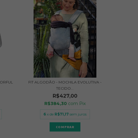
LORFUL
FIT ALGODÃO - MOCHILA EVOLUTIVA -
TECIDO...
R$427,00
R$384,30
com
Pix
6
x de
R$71,17
sem juros