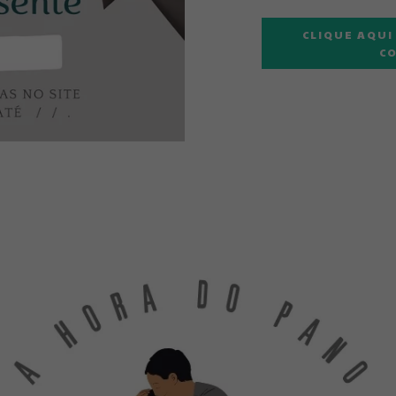
presente incrível p
para os bebês maiore
CLIQUE AQUI
CO