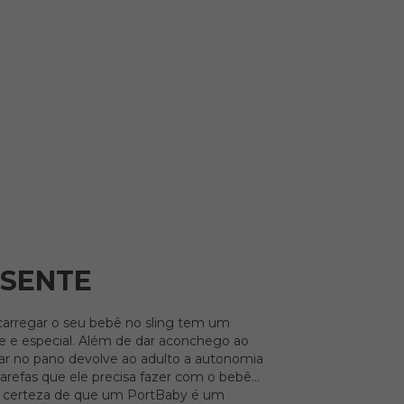
ESENTE
carregar o seu bebê no sling tem um
te e especial. Além de dar aconchego ao
gar no pano devolve ao adulto a autonomia
 tarefas que ele precisa fazer com o bebê
os certeza de que um PortBaby é um